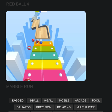
RED BALL 4
MARBLE RUN
TAGGED
8-BALL
9-BALL
MOBILE
ARCADE
POOL
BILLIARDS
PRECISION
RELAXING
MULTIPLAYER