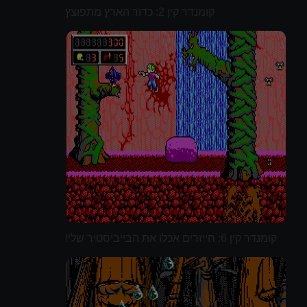
קומנדר קין 2: כדור הארץ מתפוצץ
קומנדר קין 6: חייזרים אכלו את הבייביסטיר שלי!