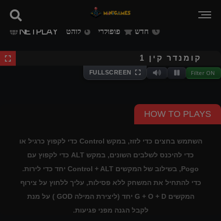
חדש
פופולרי
לוהט
NETPLAY
⌨
Keyboard
Extracting files...
קומנדר קין 1
Filter ON
FULLSCREEN
Mute
Pause
HOW TO PLAYS
השתמש בחצים כדי לזוז, במקש Control כדי לקפוץ כרגיל או
כדי להיכנס לשלבים השונים, במקש ALT כדי לקפוץ עם
Pogo, בשילוב של המקשים Control + ALT יחד כדי לירות.
כדי להתחיל את המשחק ללא פסילות, עליך ללחוץ על צירוף
המקשים G + O + D יחד (ליצירת המילה GOD ) על מנת
לקבל הגנה מפני פגיעות.