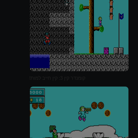
קומנדר קין 3: קין חייב למות!