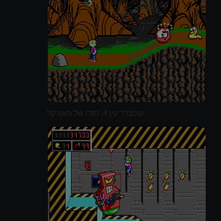
קומנדר קין 4: סודו של האורקל