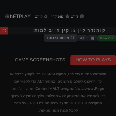
חדש
פופולרי
לוהט
NETPLAY
⌨
Keyboard
Extracting files...
קומנדר קין 3: קין חייב למות!
Filter ON
FULLSCREEN
Mute
Pause
GAME SCREENSHOTS
HOW TO PLAYS
השתמש בחצים כדי לזוז, במקש Control כדי לקפוץ כרגיל או
כדי להיכנס לשלבים השונים, במקש ALT כדי לקפוץ עם
Pogo, בשילוב של המקשים Control + ALT יחד כדי לירות.
כדי להתחיל את המשחק ללא פסילות, עליך ללחוץ על צירוף
המקשים G + O + D יחד (ליצירת המילה GOD ) על מנת
לקבל הגנה מפני פגיעות.