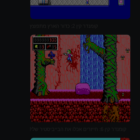
קומנדר קין 2: כדור הארץ מתפוצץ
קומנדר קין 6: חייזרים אכלו את הבייביסטיר שלי!