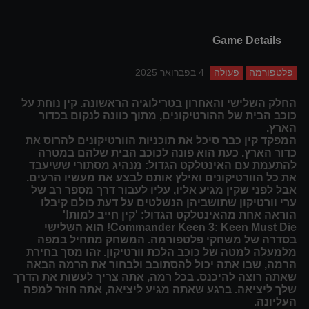
Game Details
פלטפורמה
פעולה
4 בפברואר 2025
החלק השלישי והאחרון בטרילוגיה הראשונה. קין נוחת על
כוכב הבית של ההורטיקונים, מתוך כוונה לנקום בכדור
הארץ.
המפקד קין כבר סיכל את תוכניות הוורטיקונים להרוס את
כדור הארץ. כעת הוא פונה לכוכב הבית שלהם במטרה
להתעמת עם האינטלקט הגדול: מנהיג מסתורי ששיעבד
את כל הוורטיקונים ואילץ אותם לבצע את מעשיו הרעים.
אבל לפני שקין מגיע אליו, עליו לעבור דרך מספר רב של
ערי וורטיקון שתושביהן הנשלטים על דעת כולם קיבלו
הוראה אחת מהאינטלקט הגדול: 'קין חייב למות!'
Commander Keen 3: Keen Must Die! הוא השלישי
בסדרה של משחקי פלטפורמה. המשחק מתחיל במפה
מלמעלה למטה של ​​כוכב הלכת וורטיקון. זהו מסך בחירת
הרמה, שבו אתה יכול להסתובב ולבחור את הרמה הבאה
שאתה רוצה להיכנס. בכל רמה, אתה צריך לעשות את הדרך
שלך ליציאה. ברגע שאתה מגיע ליציאה, אתה חוזר למפה
העליונה.