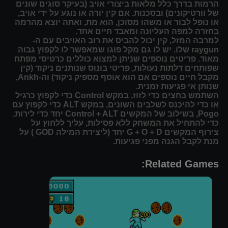
הרמות בדרך כלל מלאות ביצורי אויב (בעיקר סוגים שונים
של וורטיקונים) ובסכנות. אם קין יורה או נוגע על ידי אויב,
או נופל לבור או משהו מסוכן, הוא מת, ואתה יוצא מהרמה
בחזרה למפה העליונה ומאבד חיים אחד.
למרבה המזל, קין יכול להביס את רוב האויבים עם ה-
raygun שלו. יש לו גם מקל פוגו שמאפשר לו לקפוץ גבוה
מאוד. פריטים נוספים שניתן למצוא כוללים כרטיסי מפתח
שפותחים דלתות נעולות, פריטי בונוס שנותנים ניקוד (קין
מקבל חיים נוספים אם הוא אוסף מספיק ניקוד) וה-Ankh,
שנותן אי פגיעות זמנית.
השתמש בחצים כדי לזוז, במקש Control כדי לקפוץ כרגיל
או כדי להיכנס לשלבים השונים, במקש ALT כדי לקפוץ עם
Pogo, בשילוב של המקשים Control + ALT יחד כדי לירות.
כדי להתחיל את המשחק ללא פסילות, עליך ללחוץ על
צירוף המקשים G + O + D יחד (ליצירת המילה GOD ) על
מנת לקבל הגנה מפני פגיעות.
Related Games: