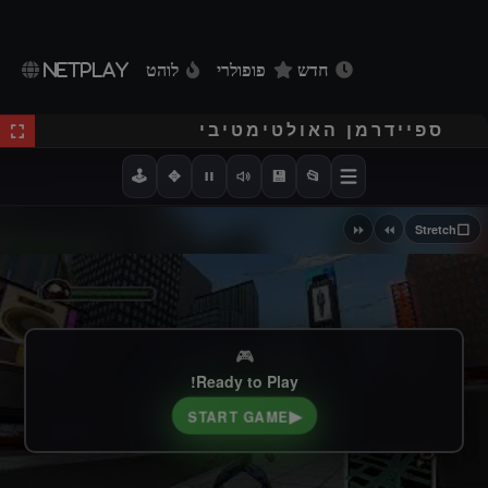
חדש
פופולרי
לוהט
NETPLAY
ספיידרמן האולטימטיבי
🕹️
✥
💾
📂
⏩
⏪
⬜
Stretch
🎮
Ready to Play!
▶
START GAME