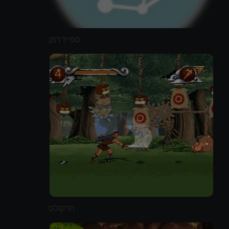
ספיידרמן
הרקולס