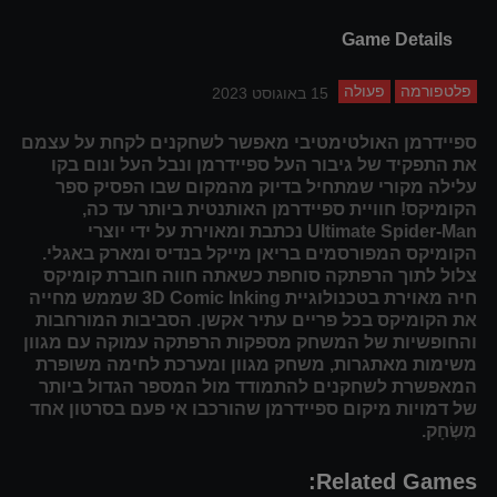
Game Details
פלטפורמה
פעולה
15 באוגוסט 2023
ספיידרמן האולטימטיבי מאפשר לשחקנים לקחת על עצמם
את התפקיד של גיבור העל ספיידרמן ונבל העל ונום בקו
עלילה מקורי שמתחיל בדיוק מהמקום שבו הפסיק ספר
הקומיקס! חוויית ספיידרמן האותנטית ביותר עד כה,
Ultimate Spider-Man נכתבת ומאוירת על ידי יוצרי
הקומיקס המפורסמים בריאן מייקל בנדיס ומארק באגלי.
צלול לתוך הרפתקה סוחפת כשאתה חווה חוברת קומיקס
חיה מאוירת בטכנולוגיית 3D Comic Inking שממש מחייה
את הקומיקס בכל פריים עתיר אקשן. הסביבות המורחבות
והחופשיות של המשחק מספקות הרפתקה עמוקה עם מגוון
משימות מאתגרות, משחק מגוון ומערכת לחימה משופרת
המאפשרת לשחקנים להתמודד מול המספר הגדול ביותר
של דמויות מיקום ספיידרמן שהורכבו אי פעם בסרטון אחד
מִשְׂחָק.
Related Games: