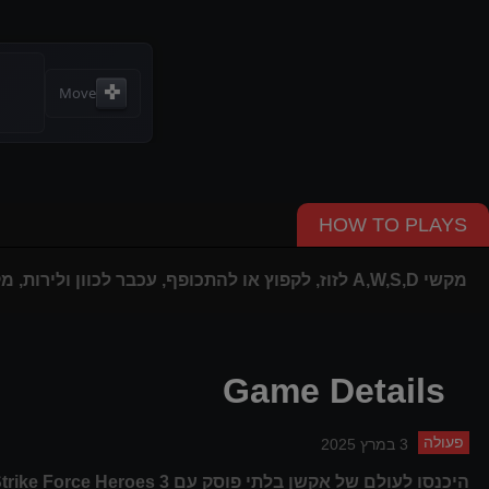
✜
Move
HOW TO PLAYS
מקשי A,W,S,D לזוז, לקפוץ או להתכופף, עכבר לכוון ולירות, מקש Q או Shift למעבר בין כלי נשק.
Game Details
פעולה
3 במרץ 2025