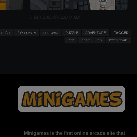
אמיגו פנצ'ו 8: כוכב המוות
TAGGED
ADVENTURE
PUZZLE
אמיגו פנצ'ו
אמיגו פנצ'ו 2
בלונים
משחק פלאש
עיר
פיזיקה
רטרו
Minigames is the
first online arcade site
that