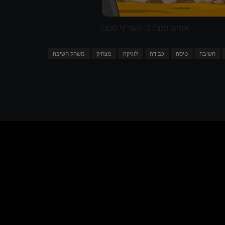
אמיגו פנצ'ו 3: השריף סנצ'ו
חשיבה
טיסה
כבידה
לוגיקה
מצחיק
משחק חשיבה