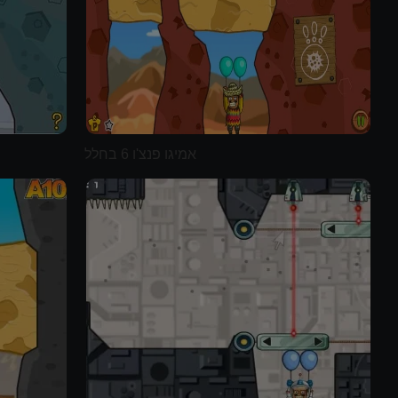
אמיגו פנצ'ו 6 בחלל