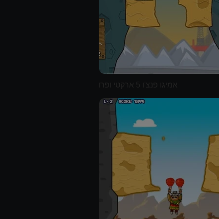
אמיגו פנצ'ו 5 ארקטי ופרו