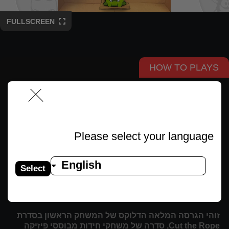
FULLSCREEN
HOW TO PLAYS
Game Details
Please select your language
חידות
27 באפריל 2025
English
Select
חתוך את החבל כדי להאכיל חתיכות ממתק גדולות ליצור
רעב בשם אום נום. אסוף את כל הכוכבים לדירוג הגבוה
ביותר והתקדם לשלבים מאתגרים יותר עם חידות חדשות.
זוהי הגרסה המלאה הדלוקס של המשחק הראשון בסדרת
Cut the Rope, סדרה של משחקי חידות מבוססי פיזיקה