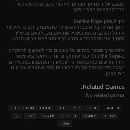
שבהם עליך לחתוך חבלים, לאסוף כוכבים ולהאכיל את
חבר המפלצת הרעב שלך.
איך לשחק Cut the Rope
חתוך את החבלים בסדר הנכון כך שהממתק יתנדנד ויאסוף
את כל הכוכבים, ואז תאכיל את אום נום. לפעמים, עליך
לחתוך את החבל ברגע הנכון כך שהוא ייפול בכיוון הנכון.
אתה צריך מספר מסוים של כוכבים כדי להמשיך להתקדם
ב-Cut the Rope. ככל שתתקדם יותר, תיתקל באלמנטי
חידה חדשים כמו בועות וכריות אוויר. השתמש במכשירים
האלה כדי לאבטח את כל הכוכבים לפני שתאכיל את אום
נום הקטן.
Related Games:
No related games.
TAGGED
מבוסס
CUT THE ROPE
CUT THE ROPE 1 DELUXE
DELUXE
MOBILE
חידת פיזיקה
PUZZLE
לוגיקה
מוח
פיזיקה