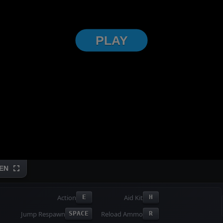
PLAY
FULLSCREEN
Action
Aid Kit
E
H
Jump Respawn
Reload Ammo
SPACE
R