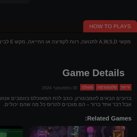
HOW TO PLAYS
מקשי A,W,S,D לתנועה, רווח לקפיצה או החייאה, מקש E לביצוע פעולות כמו הפעלת מעלית, R לטעינת נשק, H לשימוש בערכת עזרה ראשונה.
Game Details
יריות
פלטפורמה
פעולה
30 בספטמבר 2024
ברוכים הבאים לזומבוטרון, כוכב לכת המאוכלס בזומבים אנושי
אבל דבר אחד ברור – הם מוכנים להרוס כל מה שהם יכולים.
Related Games: