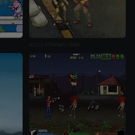
קאובוי: השתוללות ברכבת