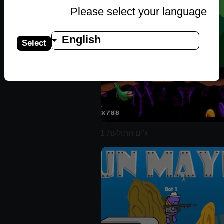
Please select your language
English
Select
ג'ים התולעת 1