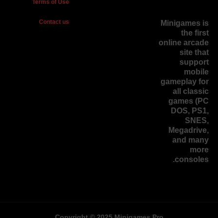
Terms of Use
Contact us
Minigames is
the
first
online arcade
site
that
support
mobile
gameplay for
all classic
games (PC
DOS, PS1,
SNES,
Megadrive,
and many
more
consoles.
Copyright © 2025 Minigames.Pro