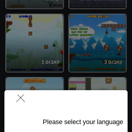
קאבום 3
קאבום 1
Please select your language
חתוך את המפלצת
ווילי 8 חייזרים