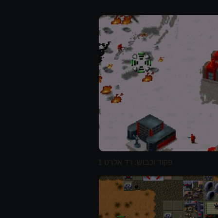
פקוד וכבוש: רד אלרט 1