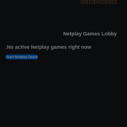
ג'אז ג'ק ארנב 1
דצמ 22, 2022
3,813 views Plays
Netplay Games Lobby
No active Netplay games right now.
Start Netplay Game