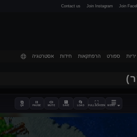
Contact us
Join Instagram
Join Face
יריות
ספורט
הרפתקאות
חידות
אסטרטגיה
⧉
💾
📂
QR
PAUSE
MUTE
SAVE
LOAD
FULLSCREEN
MENU