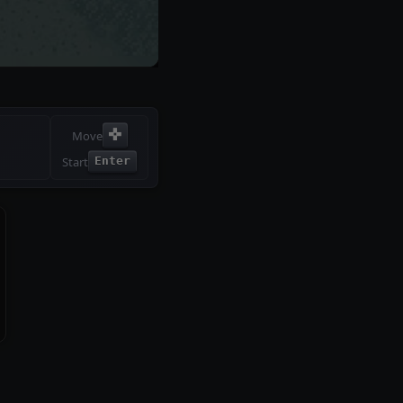
✜
Move
Start
Enter