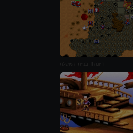
דיונה II: בניית השושלת