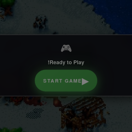
🎮
Ready to Play!
▶
START GAME