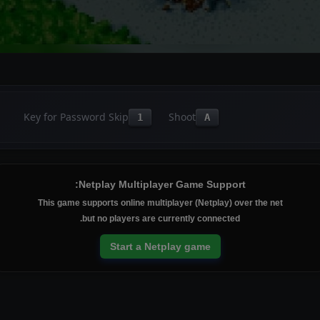
Key for Password Skip
Shoot
1
A
Netplay Multiplayer Game Support:
This game supports online multiplayer (Netplay) over the net
but no players are currently connected.
Start a Netplay game