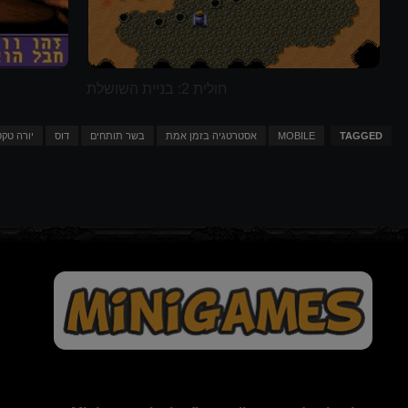
חולית 2: בניית השושלת
TAGGED
MOBILE
אסטרטגיה בזמן אמת
בשר תותחים
דוס
יורה טקט