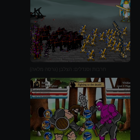
חרבות וסנדלים: הצלבן (גרסה מלאה)