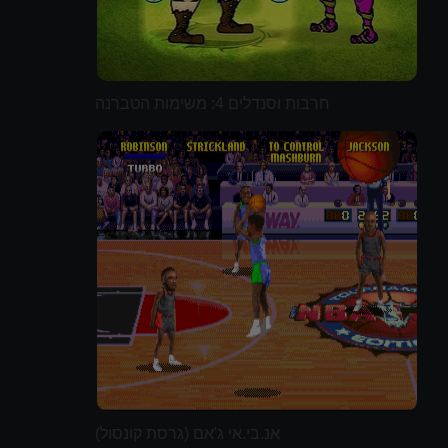
חרבות וסנדלים 4: משימות הטברנה
אנ.בי.אי ג'אם (גרסת קונסול)