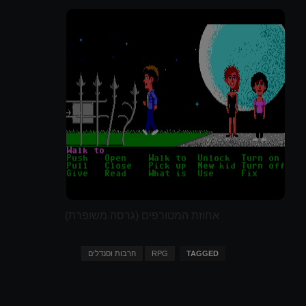
אחוזת המטורפים (גרסה משופרת)
TAGGED
RPG
חרבות וסנדלים