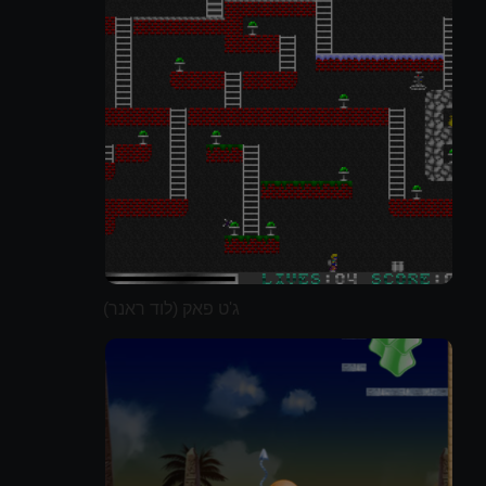
ג'ט פאק (לוד ראנר)