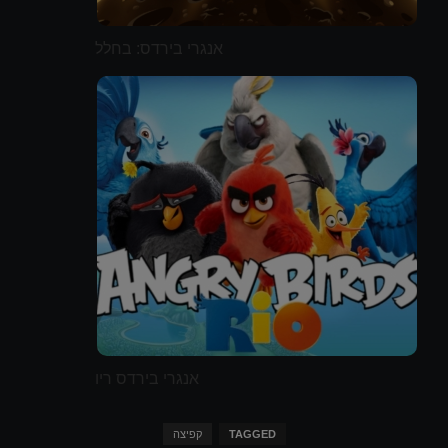
אנגרי בירדס: בחלל
אנגרי בירדס ריו
TAGGED
קפיצה