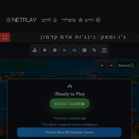
חדש
פופולרי
לוהט
NETPLAY
ג'ו ומאק: נינג'ות אדם קדמון
🕹️
✥
🌐
💾
📂
⏩
⏪
⬜
Stretch
🎮
Ready to Play!
▶
START GAME
🌐
Netplay Available!
This game supports online multiplayer
Create New Multiplayer Game