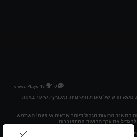
48 views Plays
0
ושא חדש של מערת תת-ימית, ומכניקת שיגור בועות
כישורים שלך בעת שאתה מחליף עד חמש (5) בועות במשגר הבועות הגדול ביותר שראית אי פעם! השתמש
ולהגדיל את ערך הבועות המתפוצצות.
פעיל או שמור אותם לשימוש בשלבים מאוחרים יותר עם