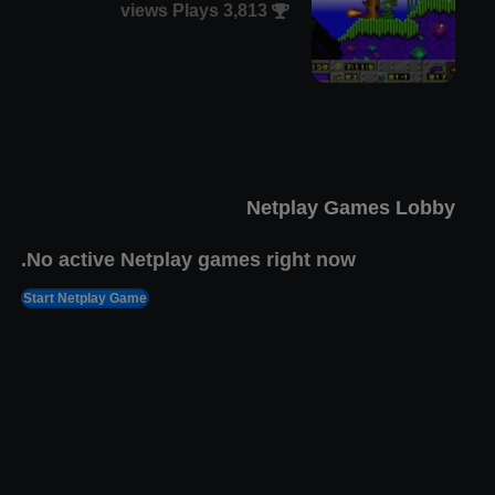
3,813 views Plays
מלך האריות
אוג 8, 2022
1,642 views Plays
Netplay Games Lobby
No active Netplay games right now.
Start Netplay Game