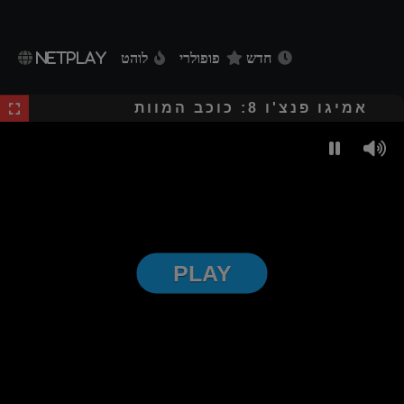
חדש
פופולרי
לוהט
NETPLAY
אמיגו פנצ'ו 8: כוכב המוות
PLAY