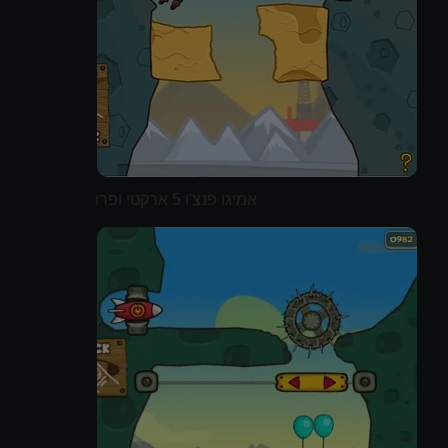
אמיגו פנצ'ו 5 ארקטי ופרו