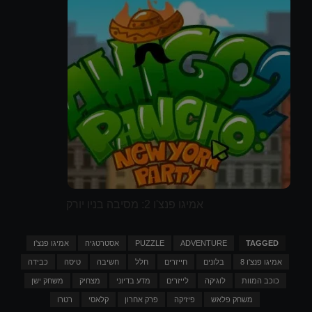
אמיגו פנצ'ו 2: מסיבה בניו יורק
TAGGED
ADVENTURE
PUZZLE
אסטרטגיה
אמיגו פנצ'ו
אמיגו פנצ'ו 8
בלונים
חייזרים
חלל
חשיבה
טיסה
כבידה
כוכב המוות
לוגיקה
לייזרים
מדע בדיוני
מצחיק
משחק ישן
משחק פלאש
פיזיקה
פרק אחרון
קלאסי
רטרו