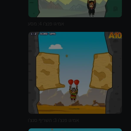
אמיגו פנצ'ו 4: מסע
אמיגו פנצ'ו 3: השריף סנצ'ו