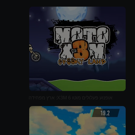
אופנוע פעלולים מוטו X3M 6: ארץ מפחידה