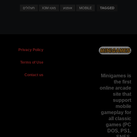
TAGGED
MOBILE
אופנוע
מוטו X3M
תעלולים
Privacy Policy
Terms of Use
Contact us
Minigames is
the
first
online arcade
site
that
support
mobile
gameplay for
all classic
games (PC
DOS, PS1,
SNES,