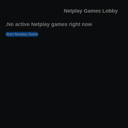
פבר 4, 2025
11,877 views Plays
Netplay Games Lobby
No active Netplay games right now.
Start Netplay Game