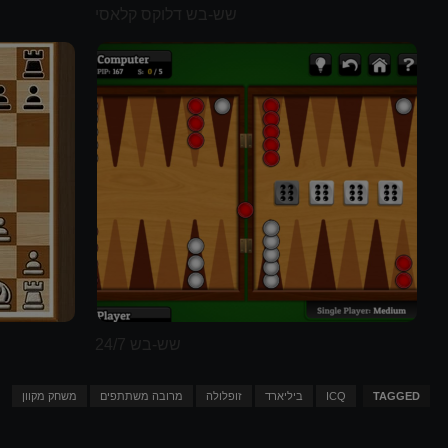
שש-בש דלוקס קלאסי
שש-בש 24/7
TAGGED
ICQ
ביליארד
זופלולה
מרובה משתתפים
משחק מקוון