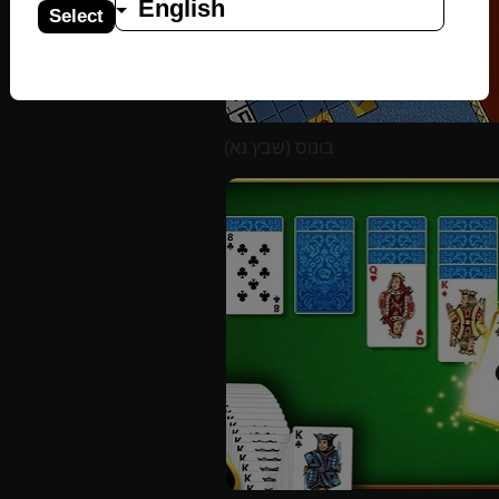
English
Select
בונוס (שבץ נא)