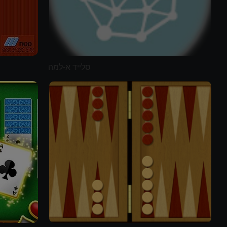
סלייד א-למה