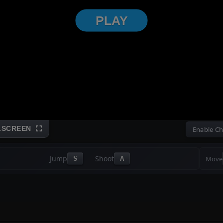
PLAY
FULLSCREEN
Jump
Shoot
Move
S
A