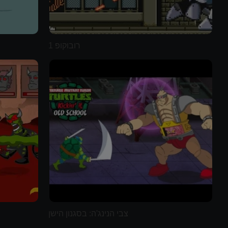
רובוקופ 1
צבי הנינג'ה: בסגנון הישן