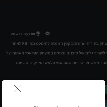
80 views Plays
0
איש חייזר הוא משחק פלאש מהיר בסגנון ריצה וירי בו אתה משחק בתור חייזר צהוב קטן המנסה להימלט מה-FBI לאחר
י לשרוד גלים של סוכנים ובוסים במשחק הקלאסי האהוב של
חד ממשחקי היריות המבוססי פלאש האייקוניים ביותר