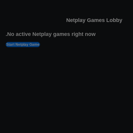
האורקל
פבר 4, 2025
11,877 views Plays
Netplay Games Lobby
No active Netplay games right now.
Start Netplay Game