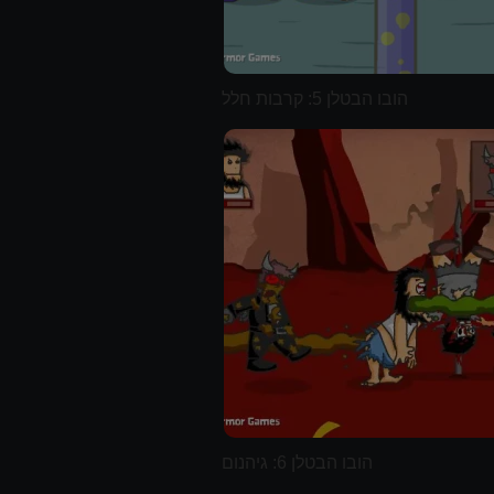
הובו הבטלן 5: קרבות חלל
הובו הבטלן 6: גיהנום