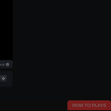
Enable Cheat
✜
HOW TO PLAYS