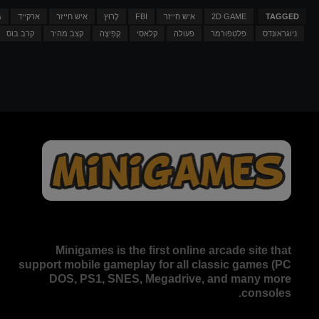
TAGGED
2D GAME
איש חייזר
FBI
לָרוּץ
איש חייזר
ארקייד
ג
ניוגראונדס
פלטפורמר
פעולה
קלאסי
קְפִיצָה
קצב מהיר
קרב בוס
Minigames is the
first online arcade site
that
support mobile gameplay for all classic games (PC
DOS, PS1, SNES, Megadrive, and many more
consoles.