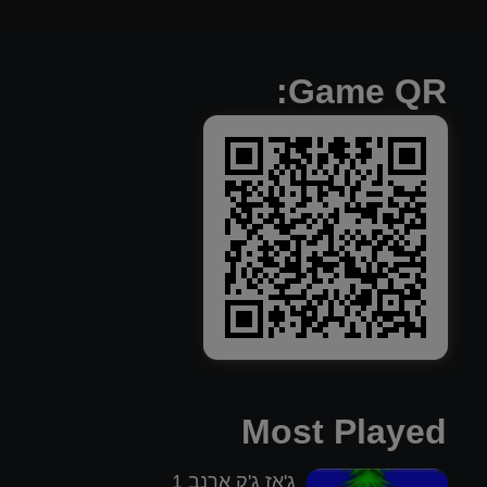
Game QR:
Most Played
ג'אז ג'ק ארנב 1